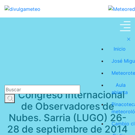
José Miguel Viñas
Inicio
José Migu
Meteorot
Aula
II Congreso Internacional
abierta
de Observadores de
Pinacotec
meteoroló
Nubes. Sarria (LUGO) 26-
Cambio cl
28 de septiembre de 2014