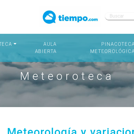
TECA
AULA
PINACOTEC
ABIERTA
METEOROLÓGIC
Meteoroteca
l, Meteorología y variacio