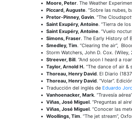
Moore, Peter
. The Weather Experiment
Piccard, Auguste
. “Sobre las nubes, ba
Pretor-Pinney, Gavin
. “The Cloudspott
Saint Exupéry, Antoine
. “Tierra de lo
Saint Exupéry, Antoine
. “Vuelo noctu
Simons, Fraser
. The Early History of 
Smedley, Tim
. “Clearing the air”, Bl
Storm Watchers, John D. Cox. (Wiley, 
Streever, Bill
. “And soon I heard a ro
Taylor, Arnold H.
“The dance of air & s
Thoreau, Henry David
. El Diario (183
Thoreau, Henry David
. “Volar”. Edic
Traducción del inglés de
Eduardo Jor
Vanhoenacker, Mark
. “Travesía aérea
Viñas, José Miguel
. “Preguntas al aire
Viñas, José Miguel
. “Conocer las mete
Woollings, Tim
. “The jet stream”, Oxf