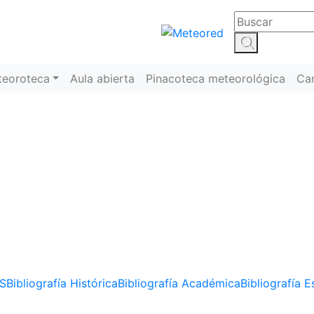
teoroteca
Aula abierta
Pinacoteca meteorológica
Ca
Algo nuevo en los cielo
Algo nuevo en los cielos / Bibliografía Esencial
S
Bibliografía Histórica
Bibliografía Académica
Bibliografía E