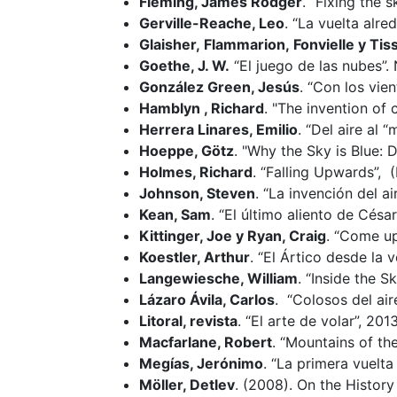
Fleming, James Rodger
. “Fixing the
Gerville-Reache, Leo
. “La vuelta alr
Glaisher, Flammarion, Fonvielle y Tis
Goethe, J. W.
“El juego de las nubes”.
González Green, Jesús
. “Con los vien
Hamblyn , Richard
. "The invention of 
Herrera Linares, Emilio
. “Del aire al 
Hoeppe, Götz
. "Why the Sky is Blue: D
Holmes, Richard
. “Falling Upwards”, (
Johnson, Steven
. “La invención del ai
Kean, Sam
. “El último aliento de César
Kittinger, Joe y Ryan, Craig
. “Come up
Koestler, Arthur
. “El Ártico desde la
Langewiesche, William
. “Inside the S
Lázaro Ávila, Carlos
. “Colosos del air
Litoral, revista
. “El arte de volar”, 2013
Macfarlane, Robert
. “Mountains of th
Megías, Jerónimo
. “La primera vuelt
Möller, Detlev
. (2008). On the History