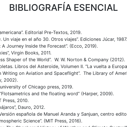
BIBLIOGRAFÍA ESENCIAL
mericana”. Editorial Pre-Textos, 2019.
9. Un viaje en el año 30. Otros viajes”. Ediciones Júcar, 1987
 A Journey Inside the Forecast”. (Ecco, 2019).
kies”, Virgin Books, 2011.
tless Shaper of the World”. W. W. Norton & Company (2012).
letas. Libros del Asteroide, Volumen II. “La vuelta a Europa
an Writing on Aviation and Spaceflight”. The Library of Ameri
, 2002).
 university of Chicago press, 2019.
 “Flotsametrics and the floating word” (Harper, 2009).
T Press, 2010.
pájaros”, Dauro, 2012.
 Versión española de Manuel Aranda y Sanjuan, centro edito
tmospheric Science”. (MIT Press, 2016).