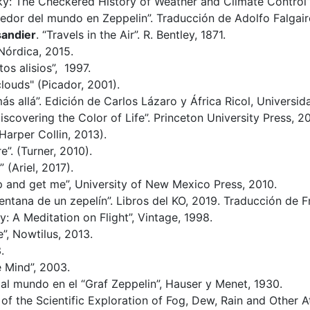
 sky: The Checkered History of Weather and Climate Control”
ededor del mundo en Zeppelin”. Traducción de Adolfo Falgairo
sandier
. “Travels in the Air”. R. Bentley, 1871.
 Nórdica, 2015.
tos alisios”, 1997.
clouds" (Picador, 2001).
“más allá”. Edición de Carlos Lázaro y África Ricol, Univers
iscovering the Color of Life”. Princeton University Press, 2
Harper Collin, 2013).
re”. (Turner, 2010).
” (Ariel, 2017).
 and get me”, University of New Mexico Press, 2010.
 ventana de un zepelín”. Libros del KO, 2019. Traducción de
ky: A Meditation on Flight”, Vintage, 1998.
e”, Nowtilus, 2013.
.
e Mind”, 2003.
a al mundo en el “Graf Zeppelin”, Hauser y Menet, 1930.
 of the Scientific Exploration of Fog, Dew, Rain and Other 