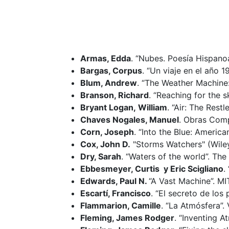
Armas, Edda
. “Nubes. Poesía Hispanoa
Bargas, Corpus
. “Un viaje en el año 1
Blum, Andrew
. “The Weather Machine:
Branson, Richard
. “Reaching for the s
Bryant Logan, William
. “Air: The Res
Chaves Nogales, Manuel
. Obras Comp
Corn, Joseph
. “Into the Blue: Americ
Cox, John D.
"Storms Watchers" (Wiley
Dry, Sarah
. “Waters of the world”. The
Ebbesmeyer, Curtis y Eric Scigliano
.
Edwards, Paul N.
“A Vast Machine”. MI
Escartí, Francisco
. “El secreto de los 
Flammarion, Camille
. “La Atmósfera”.
Fleming, James Rodger
. “Inventing A