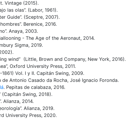
. Vintage (2015).
jo las olas”. (Labor, 1961).
er Guide”. (Sceptre, 2007).
s hombres”. Berenice, 2016.
rno”. Anaya, 2003.
Ballooning - The Age of the Aeronaut, 2014.
oombury Sigma, 2019.
2002).
aring wind” (Little, Brown and Company, New York, 2016).
ea”, Oxford University Press, 2011.
7-1861) Vol. I y II. Capitán Swing, 2009.
ión de Antonio Casado da Rocha, José Ignacio Foronda.
dá
. Pepitas de calabaza, 2016.
” (Capitán Swing, 2018).
”. Alianza, 2014.
orología”. Alianza, 2019.
ord University Press, 2020.