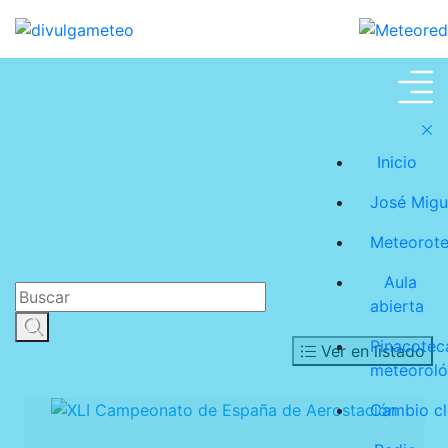
José Miguel Viñas
Inicio
José Migu
José Miguel Viñas / Actividades
Meteorot
Aula
abierta
Pinacotec
Ver en listado
meteoroló
Cambio cl