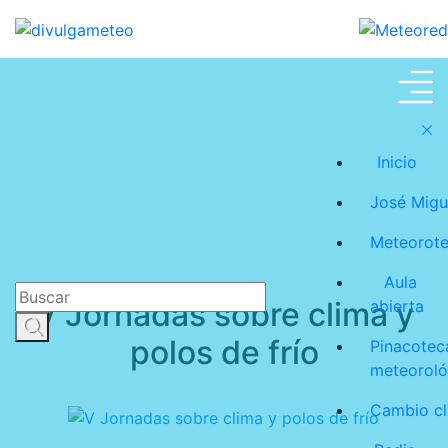
José Miguel Viñas
Inicio
José Migu
Meteorot
Aula
V Jornadas sobre clima y
abierta
polos de frío
Pinacotec
meteoroló
Cambio cl