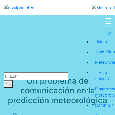
Meteoroteca
Inicio
José Migu
Meteorot
Aula
Un problema de
abierta
comunicación en la
Pinacotec
meteoroló
predicción meteorológica
Cambio cl