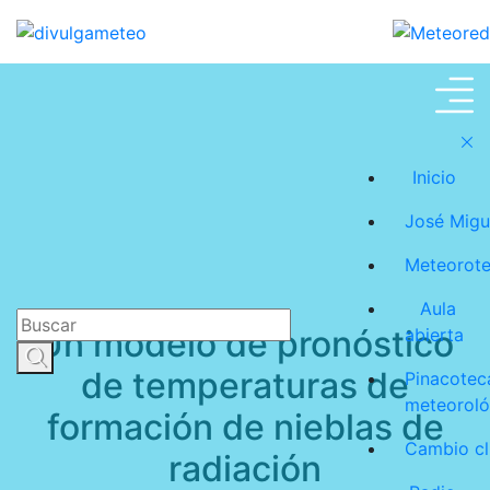
Meteoroteca
Inicio
José Migu
Meteorot
Aula
Un modelo de pronóstico
abierta
de temperaturas de
Pinacotec
meteoroló
formación de nieblas de
Cambio cl
radiación