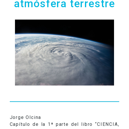
atmósfera terrestre
RADIO
VIDEOS
CONTACTO
Jorge Olcina
Capítulo de la 1ª parte del libro “CIENCIA,