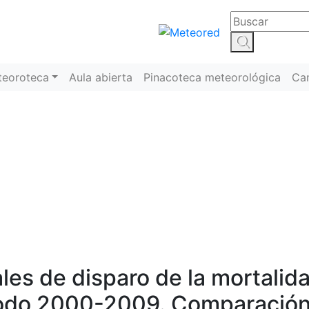
teoroteca
Aula abierta
Pinacoteca meteorológica
Ca
Meteoroteca
s de disparo de la mortalidad 
íodo 2000-2009. Comparación 