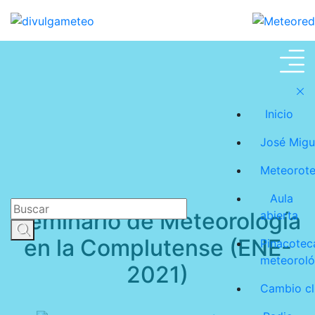
José Miguel Viñas
Inicio
José Migu
Meteorot
Aula
Seminario de Meteorología
abierta
en la Complutense (ENE-
Pinacotec
meteoroló
2021)
Cambio cl