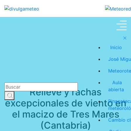
Meteoroteca
Inicio
José Migu
Meteorot
Aula
Relieve y rachas
abierta
excepcionales de viento en
Pinacotec
meteoroló
el macizo de Tres Mares
Cambio cl
(Cantabria)