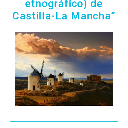
etnográfico) de
RADIO
Castilla-La Mancha”
VIDEOS
CONTACTO