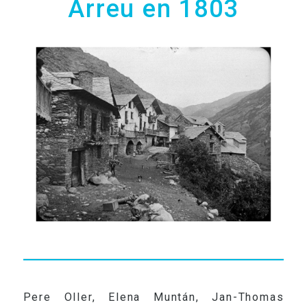
Àrreu en 1803
RADIO
VIDEOS
CONTACTO
Pere Oller, Elena Muntán, Jan-Thomas