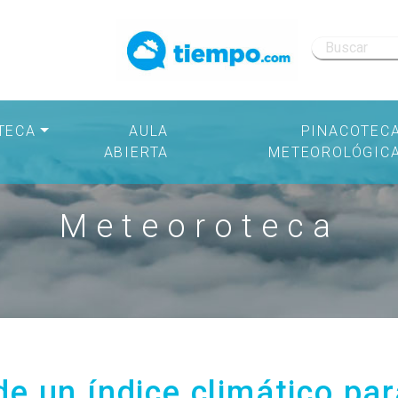
TECA
AULA
PINACOTEC
ABIERTA
METEOROLÓGIC
Meteoroteca
e un índice climático par