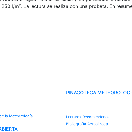
50 l/m². La lectura se realiza con una probeta. En resumen
OROTECA
PINACOTECA METEOROLÓG
CAMBIO CLIMÁTICO
s
 de la Meteorología
Lecturas Recomendadas
Bibliografía Actualizada
ABIERTA