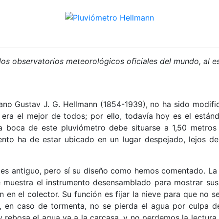
os observatorios meteorológicos oficiales del mundo, al e
iano Gustav J. G. Hellmann (1854-1939), no ha sido modifi
 era el mejor de todos; por ello, todavía hoy es el está
La boca de este pluviómetro debe situarse a 1,50 metros 
mento ha de estar ubicado en un lugar despejado, lejos de
o es antiguo, pero sí su diseño como hemos comentado. La 
 se muestra el instrumento desensamblado para mostrar s
n el colector. Su función es fijar la nieve para que no se 
 en caso de tormenta, no se pierda el agua por culpa de 
a y rebosa el agua va a la carcasa, y no perdemos la lectura