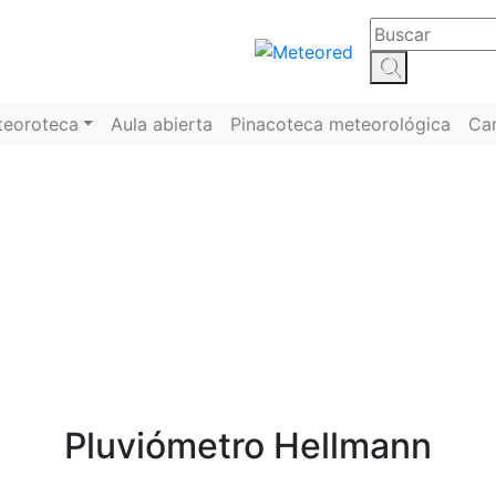
teoroteca
Aula abierta
Pinacoteca meteorológica
Ca
entos meteorológicos 
Pluviómetro Hellmann