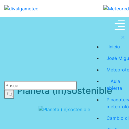
Meteoroteca
Inicio
José Migu
Meteorot
Aula
Planeta (in)sostenible
abierta
Pinacotec
meteoroló
Cambio cl