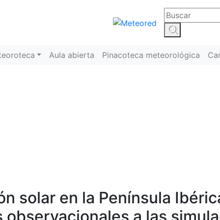
teoroteca
Aula abierta
Pinacoteca meteorológica
Ca
Meteoroteca
n solar en la Península Ibéri
s observacionales a las simula