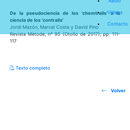
Radio
Videos
De la pseudociencia de los 'chemtrails' a la
ciencia de los 'contrails'
Contacto
Jordi Mazón, Marcel Costa y David Pino
Revista Mètode, nº 95 (Otoño de 2017); pp. 111-
117
Texto completo
Volver
JOSE MIGUEL VIÑAS