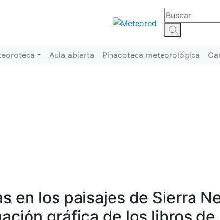
teoroteca
Aula abierta
Pinacoteca meteorológica
Ca
Meteoroteca
s en los paisajes de Sierra Ne
ación gráfica de los libros d