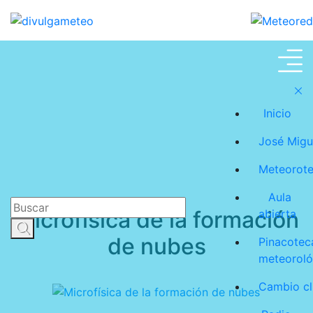
Meteoroteca
Inicio
José Migu
Meteorot
Aula
Microfísica de la formación
abierta
de nubes
Pinacotec
meteoroló
Cambio cl