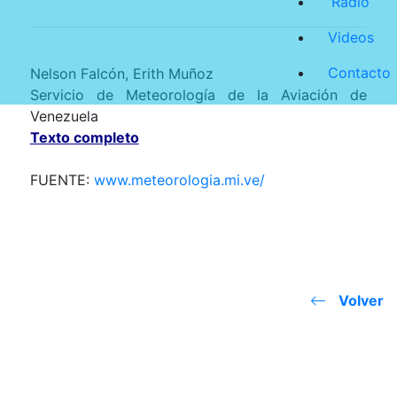
Radio
Videos
Contacto
Nelson Falcón, Erith Muñoz
Servicio de Meteorología de
la Aviación
de
Venezuela
Texto completo
FUENTE:
www.meteorologia.mi.ve/
Volver