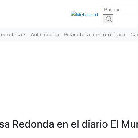
teoroteca
Aula abierta
Pinacoteca meteorológica
Ca
José Miguel Viñas
a Redonda en el diario El M