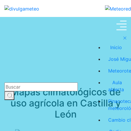
Meteoroteca
Inicio
José Migu
Meteorot
Aula
Mapas climatológicos de
abierta
uso agrícola en Castilla y
Pinacotec
meteoroló
León
Cambio cl