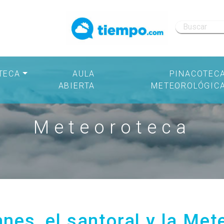
TECA
AULA
PINACOTEC
ABIERTA
METEOROLÓGIC
Meteoroteca
anes, el santoral y la Met