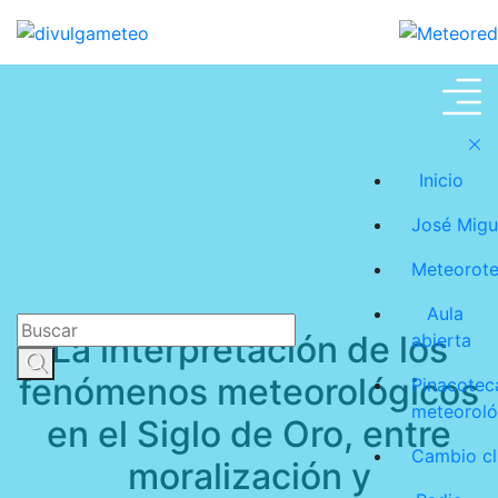
Meteoroteca
Inicio
José Migu
Meteorot
Aula
La interpretación de los
abierta
fenómenos meteorológicos
Pinacotec
meteoroló
en el Siglo de Oro, entre
Cambio cl
moralización y