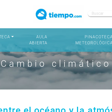
TECA
AULA
PINACOTEC
ABIERTA
METEOROLÓGIC
Cambio climático
entre el océano y la atm