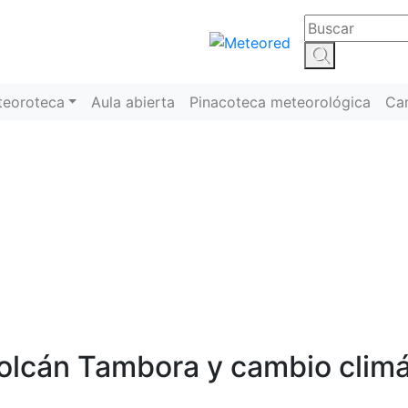
teoroteca
Aula abierta
Pinacoteca meteorológica
Ca
Cambio climático
volcán Tambora y cambio clim