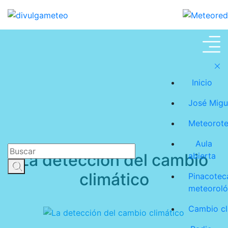
Cambio climático
Inicio
José Migu
Meteorot
Aula
La detección del cambio
abierta
climático
Pinacotec
meteoroló
Cambio cl