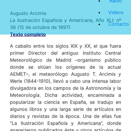
Radio
Videos
Augusto Arcimis
La Ilustración
Española
y Americana, Año XLI; nº
Contacto
38 (15 de octubre de 1897)
Texto completo
A caballo entre los siglos XIX y XX, el que fuera
primer Director del antiguo Instituto Central
Meteorológico de Madrid –organismo público
donde se sitúan los orígenes de la actual
AEMET–, el meteorólogo Augusto T. Arcimis y
Werle (1844-1910), llevó a cabo una intensa labor
divulgadora en los campos de
la Astronomía
y
la
Meteorología.
Dicha
actividad, encaminada a
popularizar la ciencia en España, se tradujo en
algunos libros y una larga serie de artículos en
diarios y revistas de la época. Una de ellas fue
“
La Ilustración
Española
y Americana”, donde
aparecieron publicados éste y otros artículos de