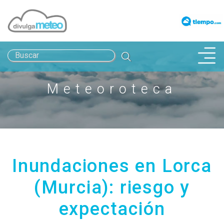
INICIO
Meteoroteca
JOSÉ MIGUEL VIÑAS
METEOROTECA
AULA ABIERTA
Inundaciones en Lorca
PINACOTECA METEOROLÓGICA
(Murcia): riesgo y
CAMBIO CLIMÁTICO
expectación