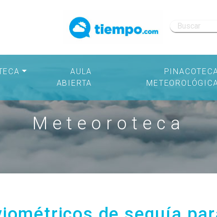
TECA
AULA
PINACOTEC
ABIERTA
METEOROLÓGIC
Meteoroteca
viométricos de sequía pa