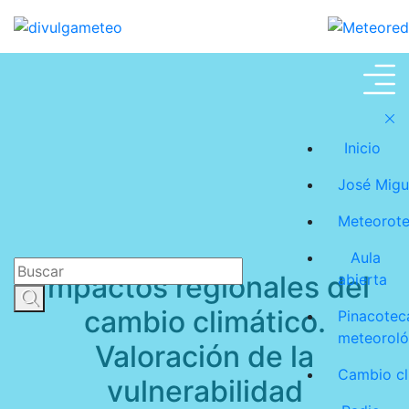
Cambio climático
Inicio
José Migu
Meteorot
Aula
Impactos regionales del
abierta
cambio climático.
Pinacotec
meteoroló
Valoración de la
Cambio cl
vulnerabilidad