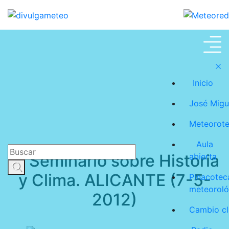
José Miguel Viñas
Inicio
José Migu
Meteorot
Aula
IX Seminario sobre Historia
abierta
y Clima. ALICANTE (7-5-
Pinacotec
meteoroló
2012)
Cambio cl