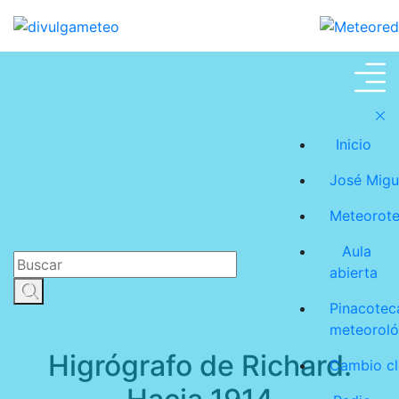
Instrumentos
Inicio
meteorológicos
José Migu
Meteorot
antiguos
Aula
abierta
Pinacotec
meteoroló
Higrógrafo de Richard.
Cambio cl