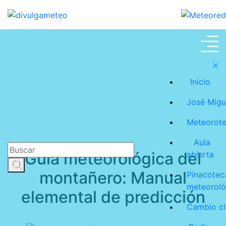
Meteoroteca
Inicio
José Migu
Meteorot
Aula
Guía meteorológica del
abierta
montañero: Manual
Pinacotec
meteoroló
elemental de predicción
Cambio cl