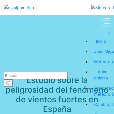
Meteoroteca
Inicio
José Migu
Meteorot
Aula
Estudio sobre la
abierta
peligrosidad del fenómeno
Pinacotec
meteoroló
de vientos fuertes en
Cambio cl
España