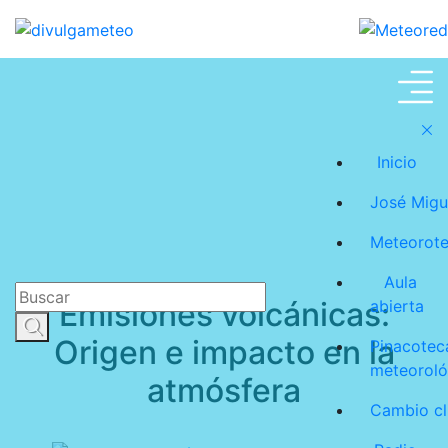
Meteoroteca
Inicio
José Migu
Meteorot
Aula
Emisiones volcánicas:
abierta
Origen e impacto en la
Pinacotec
meteoroló
atmósfera
Cambio cl