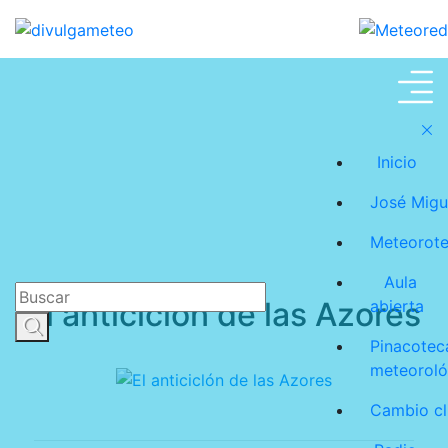
Meteoroteca
Inicio
José Migu
Meteorot
Aula
El anticiclón de las Azores
abierta
Pinacotec
meteoroló
Cambio cl