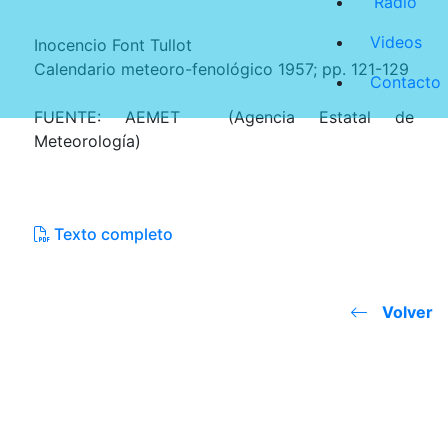
Radio
Videos
Inocencio Font Tullot
Calendario meteoro-fenológico 1957; pp. 121-129
Contacto
FUENTE: AEMET (Agencia Estatal de
Meteorología)
Texto completo
Volver
JOSE MIGUEL VIÑAS