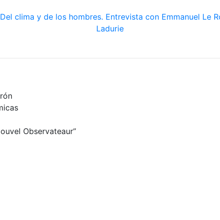
rrón
micas
Nouvel Observateaur”