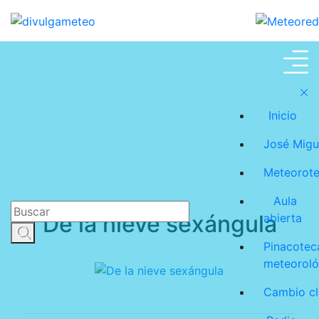
Meteoroteca
Inicio
José Migu
Meteorot
Aula
De la nieve sexángula
abierta
Pinacotec
meteoroló
Cambio cl