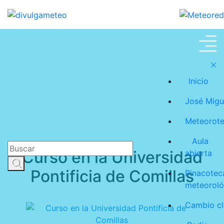
José Miguel Viñas
Inicio
José Migu
Meteorot
Aula
Curso en la Universidad
abierta
Pontificia de Comillas
Pinacotec
meteoroló
Cambio cl