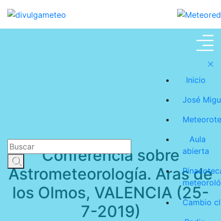
José Miguel Viñas
Inicio
José Migu
Meteorot
Aula
Conferencia sobre
abierta
Astrometeorología. Aras de
Pinacotec
meteoroló
los Olmos, VALENCIA (25-
Cambio cl
7-2019)