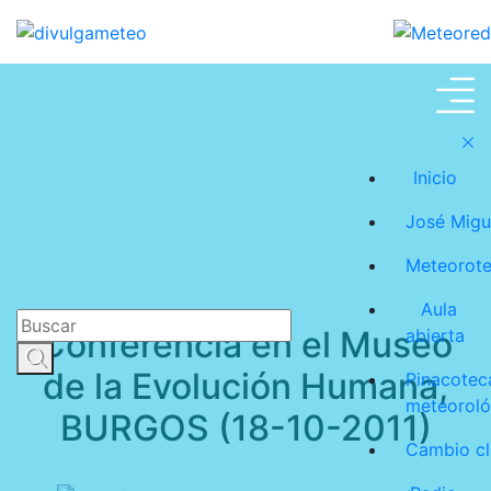
José Miguel Viñas
Inicio
José Migu
Meteorot
Aula
Conferencia en el Museo
abierta
de la Evolución Humana,
Pinacotec
meteoroló
BURGOS (18-10-2011)
Cambio cl