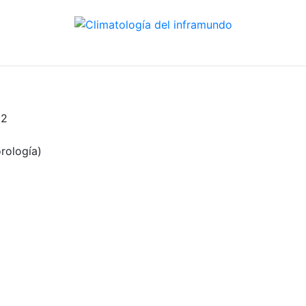
62
rología)