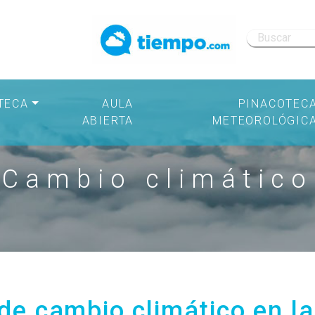
TECA
AULA
PINACOTEC
ABIERTA
METEOROLÓGIC
Cambio climático
 de cambio climático en la