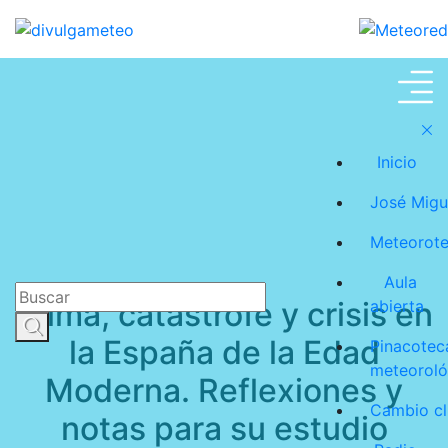
Meteoroteca
Inicio
José Migu
Meteorot
Aula
Clima, catástrofe y crisis en
abierta
la España de la Edad
Pinacotec
meteoroló
Moderna. Reflexiones y
Cambio cl
notas para su estudio