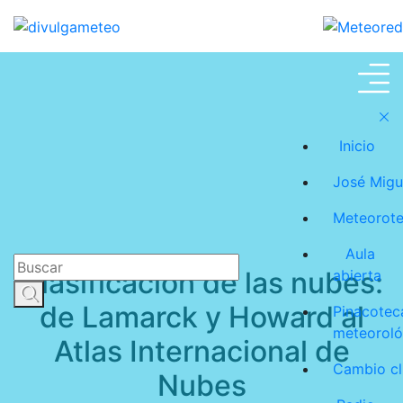
Meteoroteca
Inicio
José Migu
Meteorot
Aula
Clasificación de las nubes:
abierta
de Lamarck y Howard al
Pinacotec
meteoroló
Atlas Internacional de
Cambio cl
Nubes