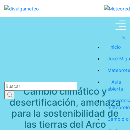
Cambio climático
Inicio
José Migu
Meteorot
Aula
Cambio climático y
abierta
desertificación, amenaza
Pinacotec
meteoroló
para la sostenibilidad de
Cambio cl
las tierras del Arco