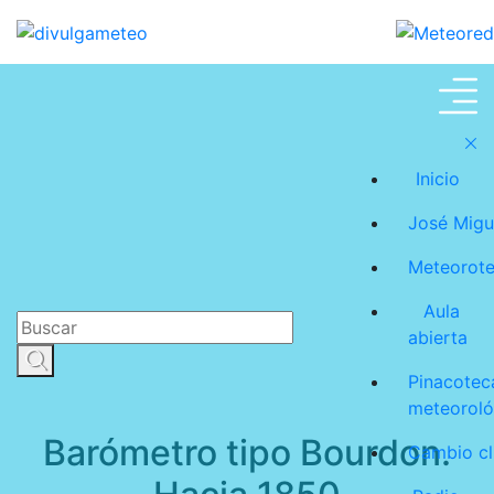
Instrumentos
Inicio
meteorológicos
José Migu
Meteorot
antiguos
Aula
abierta
Pinacotec
meteoroló
Barómetro tipo Bourdon.
Cambio cl