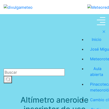
Instrumentos
Inicio
meteorológicos
José Migu
Meteorot
antiguos
Aula
abierta
Pinacotec
meteoroló
Altímetro aneroide
Cambio cl