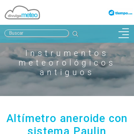
INICIO
Instrumentos
JOSÉ MIGUEL VIÑAS
meteorológicos
METEOROTECA
antiguos
AULA ABIERTA
PINACOTECA METEOROLÓGICA
Altímetro aneroide con
CAMBIO CLIMÁTICO
sistema Paulin